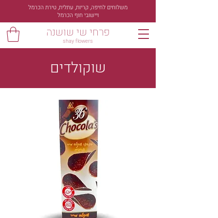
משלוחים לחיפה, קריות, עתלית, טירת הכרמל
ויישובי חוף הכרמל
פרחי שי שושנה
shay flowers
שוקולדים