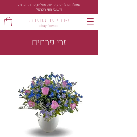
משלוחים לחיפה, קריות, עתלית, טירת הכרמל
ויישובי חוף הכרמל
פרחי שי שושנה
shay flowers
זרי פרחים