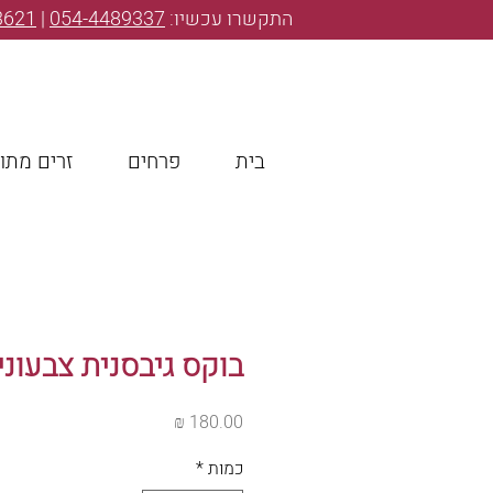
התקשרו עכשיו:
054-4489337
|
3621
בית
פרחים
זרים מתו
בוקס גיבסנית צבעוני
מחיר
כמות
*