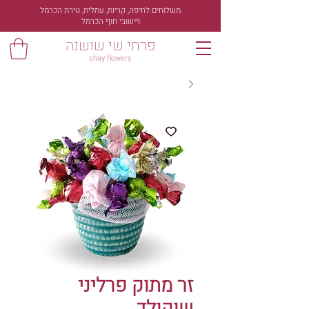
משלוחים לחיפה, קריות, עתלית, טירת הכרמל
ויישובי חוף הכרמל
פרחי שי שושנה
shay flowers
זר מתוק פרליני
שוקולד