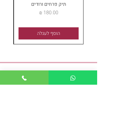
תיק פרחים ורודים
מחיר
הוסף לעגלה
אנחנו כאן לכל שאלה
טלפון:
04-8243621
נייד:
054-4489337
פקס:
04-8243621
:אימייל
shayshoshana@gmail.com
כתובת: מאפו 1, חיפה
א-ה : 08:30 - 19:00
ו: 09:00-18:00
משלוחים