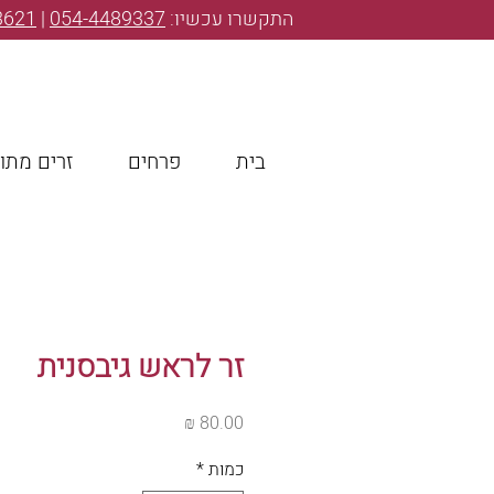
התקשרו עכשיו:
054-4489337
|
3621
בית
פרחים
זרים מתו
זר לראש גיבסנית
מחיר
כמות
*