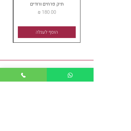
תיק פרחים ורודים
מחיר
הוסף לעגלה
אנחנו כאן לכל שאלה
טלפון:
04-8243621
נייד:
054-4489337
פקס:
04-8243621
:אימייל
shayshoshana@gmail.com
כתובת: מאפו 1, חיפה
א-ה : 08:30 - 19:00
ו: 09:00-18:00
משלוחים