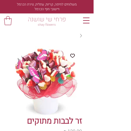
משלוחים לחיפה, קריות, עתלית, טירת הכרמל
ויישובי חוף הכרמל
פרחי שי שושנה
shay flowers
זר לבבות מתוקים