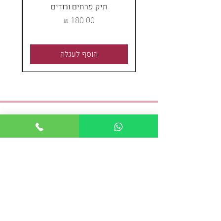
תיק פרחים ורודים
מחיר
הוסף לעגלה
אנחנו כאן לכל שאלה
טלפון:
04-8243621
נייד:
054-4489337
פקס:
04-8243621
:אימייל
shayshoshana@gmail.com
כתובת: מאפו 1, חיפה
א-ה : 08:30 - 19:00
ו: 09:00-18:00
משלוחים