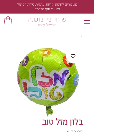
משלוחים לחיפה, קריות, עתלית, טירת הכרמל
ויישובי חוף הכרמל
פרחי שי שושנה
shay flowers
בלון מזל טוב