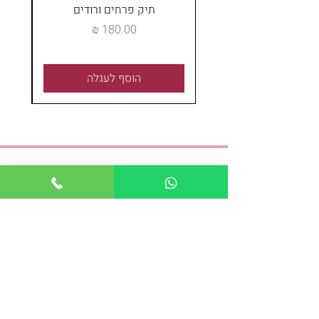
תיק פרחים ורודים
מחיר
הוסף לעגלה
אנחנו כאן לכל שאלה
טלפון:
04-8243621
נייד:
054-4489337
פקס:
04-8243621
:אימייל
shayshoshana@gmail.com
כתובת: מאפו 1, חיפה
א-ה : 08:30 - 19:00
ו: 09:00-18:00
משלוחים