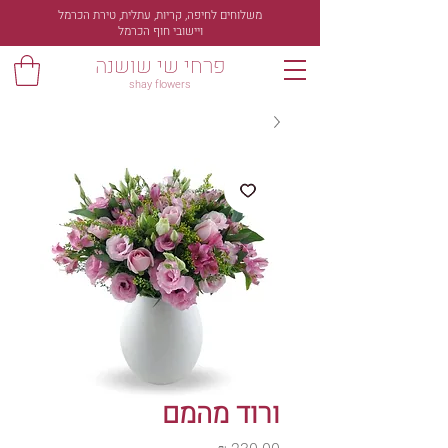
משלוחים לחיפה, קריות, עתלית, טירת הכרמל
ויישובי חוף הכרמל
פרחי שי שושנה
shay flowers
ורוד מהמם